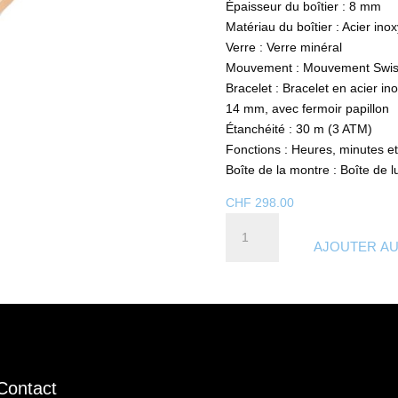
Épaisseur du boîtier : 8 mm
Matériau du boîtier : Acier inox
Verre : Verre minéral
Mouvement : Mouvement Swi
Bracelet : Bracelet en acier in
14 mm, avec fermoir papillon
Étanchéité : 30 m (3 ATM)
Fonctions : Heures, minutes e
Boîte de la montre : Boîte de 
CHF
298.00
quantité
de
AJOUTER AU
RAL250
-
RAMA
Collection
Contact