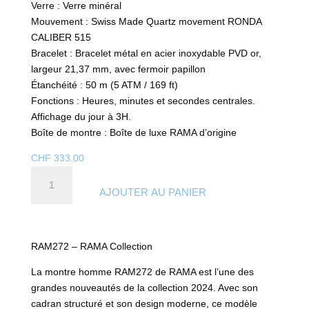
Verre : Verre minéral
Mouvement : Swiss Made Quartz movement RONDA
CALIBER 515
Bracelet : Bracelet métal en acier inoxydable PVD or,
largeur 21,37 mm, avec fermoir papillon
Étanchéité : 50 m (5 ATM / 169 ft)
Fonctions : Heures, minutes et secondes centrales.
Affichage du jour à 3H.
Boîte de montre : Boîte de luxe RAMA d’origine
CHF
333.00
quantité
de
AJOUTER AU PANIER
RAM272
-
RAMA
RAM272 – RAMA Collection
Collection
La montre homme RAM272 de RAMA est l’une des
grandes nouveautés de la collection 2024. Avec son
cadran structuré et son design moderne, ce modèle